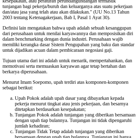
kesepakatan, atau peraturan perundangundangan termasuk
tunjangan bagi pekerja/buruh dan keluarganya atas suatu pekerjaan
dan/atau jasa yang telah atau akan dilakukan." (UU No.13 Tahun
2003 tentang Ketenagakerjaan, Bab I, Pasal 1 Ayat 30).
Definisi lain mengatakan bahwa upah adalah sebuah kesanggupan
dari perusahaan untuk menilai karyawannya dan memposisikan diri
dalam benchmarking dengan dunia industri. Perusahaan wajib
memiliki kerangka dasar Sistem Pengupahan yang baku dan standar
untuk dijadikan acuan dalam pembicaraan negosiasi gaji.
Tujuan utama dari ini adalah untuk menarik, mempertahankan, dan
memotivasi serta memuaskan karyawan agar tetap bertahan dan
berkarya diperusahaan.
Menurut Imam Soepomo, upah terdiri atas komponen-komponen
sebagai berikut:
Upah Pokok adalah upah dasar yang dibayarkan kepada
pekerja menurut tingkat atau jenis pekerjaan, dan besarnya
ditetapkan berdasarkan kesepakatan;
Tunjangan Pokok adalah tunjangan yang diberikan bersamaan
dengan upah tiap bulannya. Tunjangan ini tidak dipengaruhi
jumlah kehadiran;
Tunjangan Tidak Tetap adalah tunjangan yang diberikan
bersamaan dengan upah tiap bulannya. Tunjangan ini hanya