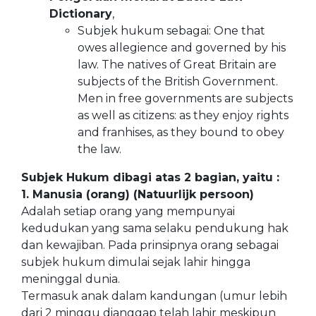
Dictionary
,
Subjek hukum sebagai: One that
owes allegience and governed by his
law. The natives of Great Britain are
subjects of the British Government.
Men in free governments are subjects
as well as citizens: as they enjoy rights
and franhises, as they bound to obey
the law.
Subjek Hukum dibagi atas 2 bagian, yaitu :
1. Manusia (orang) (Natuurlijk persoon)
Adalah setiap orang yang mempunyai
kedudukan yang sama selaku pendukung hak
dan kewajiban. Pada prinsipnya orang sebagai
subjek hukum dimulai sejak lahir hingga
meninggal dunia.
Termasuk anak dalam kandungan (umur lebih
dari 2 minggu dianggap telah lahir meskipun