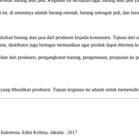
produk barang atau jasa. Kegiatan ini bertujuan agar barang atau ja
 ini, di antaranya adalah barang mentah, barang setengah jadi, dan bara
alurkan barang atau jasa dari produsen kepada konsumen. Tujuan dari akti
n, distributor juga bertugas memastikan agar produk dapat diterima 
mbelian dari produsen, pengangkutan barang, pengemasan, penjualan ke p
 yang dihasilkan produsen. Tujuan kegiatan ini adalah untuk memenuh
donesia, Edisi Kelima, Jakarta : 2017