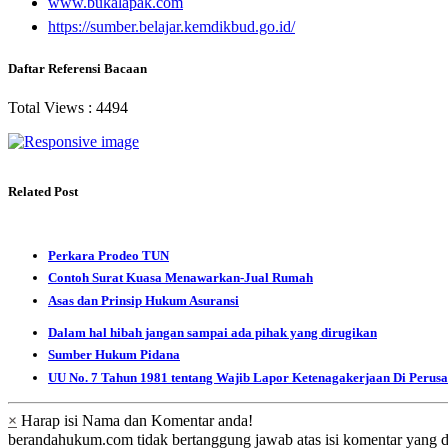
www.bukalapak.com
https://sumber.belajar.kemdikbud.go.id/
Daftar Referensi Bacaan
Total Views :
4494
Related Post
Perkara Prodeo TUN
Contoh Surat Kuasa Menawarkan-Jual Rumah
Asas dan Prinsip Hukum Asuransi
Dalam hal hibah jangan sampai ada pihak yang dirugikan
Sumber Hukum Pidana
UU No. 7 Tahun 1981 tentang Wajib Lapor Ketenagakerjaan Di Perus
×
Harap isi Nama dan Komentar anda!
berandahukum.com tidak bertanggung jawab atas isi komentar yang d