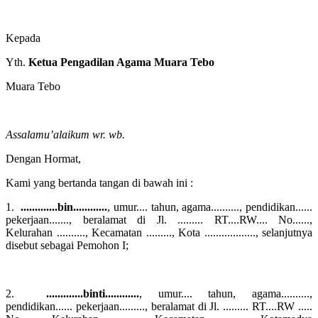
Kepada
Yth.
Ketua Pengadilan Agama Muara Tebo
Muara Tebo
Assalamu’alaikum wr. wb.
Dengan Hormat,
Kami yang bertanda tangan di bawah ini :
1.
.............bin............
, umur.... tahun, agama.........., pendidikan......
pekerjaan......., beralamat di Jl. ......... RT....RW.... No......,
Kelurahan .........., Kecamatan ........., Kota .................., selanjutnya
disebut sebagai Pemohon I;
2.
.............binti............
, umur.... tahun, agama..........,
pendidikan...... pekerjaan........., beralamat di Jl. ......... RT....RW .....