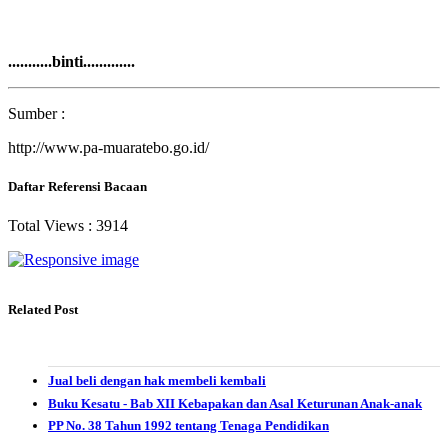
...........binti.............
Sumber :
http://www.pa-muaratebo.go.id/
Daftar Referensi Bacaan
Total Views :
3914
Related Post
Jual beli dengan hak membeli kembali
Buku Kesatu - Bab XII Kebapakan dan Asal Keturunan Anak-anak
PP No. 38 Tahun 1992 tentang Tenaga Pendidikan