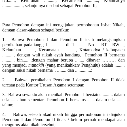
No......, Kelurahan .........., Kecamatan .........., Kotamadya
.................., selanjutnya disebut sebagai Pemohon II;
Para Pemohon dengan ini mengajukan permohonan Itsbat Nikah,
dengan alasan-alasan sebagai berikut:
1. Bahwa Pemohon I dan Pemohon II telah melangsungkan
pernikahan pada tanggal .............. di Jl. ......... No..... RT.....RW....,
Kelurahan .........., Kecamatan ............., Kotamadya / kabupaten
.........., dengan wali nikah ayah kandung Pemohon II bernama
........... bin........dengan mahar berupa ........ dibayar ……… dan
yang menjadi
munakih
(yang menikahkan/ Penghulu) adalah .........
dengan saksi nikah bernama …...... dan ..............;
2. Bahwa, pernikahan Pemohon I dengan Pemohon II tidak
tercatat pada Kantor Urusan Agama setempat;
3. Bahwa sewaktu akan menikah Pemohon I berstatus ......... dalam
usia .....tahun sementara Pemohon II berstatus ........dalam usia .......
tahun;
4. Bahwa, setelah akad nikah hingga permohonan ini diajukan
Pemohon I dan Pemohon II tidak / belum pernah mendapat atau
mengurus akta nikah tersebut;