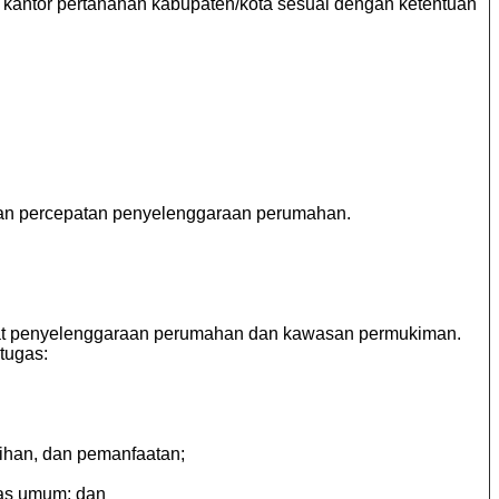
a kantor pertanahan kabupaten/kota sesuai dengan ketentuan
an percepatan penyelenggaraan perumahan.
at penyelenggaraan perumahan dan kawasan permukiman.
tugas:
ihan, dan pemanfaatan;
tas umum; dan