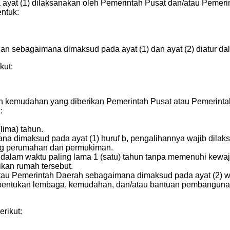
at (1) dilaksanakan oleh Pemerintah Pusat dan/atau Pemerint
entuk:
an sebagaimana dimaksud pada ayat (1) dan ayat (2) diatur da
kut:
 kemudahan yang diberikan Pemerintah Pusat atau Pemerint
:
lima) tahun.
a dimaksud pada ayat (1) huruf b, pengalihannya wajib dilaks
ng perumahan dan permukiman.
dalam waktu paling lama 1 (satu) tahun tanpa memenuhi kewaj
kan rumah tersebut.
atau Pemerintah Daerah sebagaimana dimaksud pada ayat (2) w
mbentukan lembaga, kemudahan, dan/atau bantuan pembanguna
rikut: