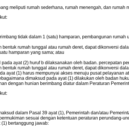
ang meliputi rumah sederhana, rumah menengah, dan rumah 
kut:
mbang tidak dalam 1 (satu) hamparan, pembangunan rumah um
bentuk rumah tunggal atau rumah deret, dapat dikonversi dal
satu hamparan yang sama; atau
pada ayat (2) huruf b dilaksanakan oleh badan. percepatan 
 bentuk rumah tunggal atau rumah deret, dapat dikonversi da
yat (1) harus mempunyai akses menuju pusat pelayanan ata
agaimana dimaksud pada ayat (1) dilakukan oleh badan huk
an dengan hunian berimbang diatur dalam Peraturan Pemerint
kut:
ksud dalam Pasal 39 ayat (1), Pemerintah dan/atau Pemerin
rmukiman sesuai dengan ketentuan peraturan perundang-un
(1) bertanggung jawab: