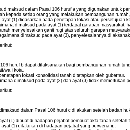
na dimaksud dalam Pasal 106 huruf a yang digunakan untuk 
anah kepada setiap orang yang melakukan pembangunan rumah
ayat (1) didasarkan pada penetapan lokasi atau persetujuan 
imana dimaksud pada ayat (1) terdapat garapan masyarakat, h
nah menyelesaikan ganti rugi atas seluruh garapan masyarak
ebagaimana dimaksud pada ayat (3), penyelesaiannya dilaksan
rikut:
06 huruf b dapat dilaksanakan bagi pembangunan rumah tungg
i/wali kota.
enetapan lokasi konsolidasi tanah ditetapkan oleh gubernur.
aimana dimaksud pada ayat (2) dan ayat (3) tidak memerlukan
rikut:
 dimaksud dalam Pasal 106 huruf c dilakukan setelah badan 
at (1) dibuat di hadapan pejabat pembuat akta tanah setelah 
ayat (1) dilakukan di hadapan pejabat yang berwenang.