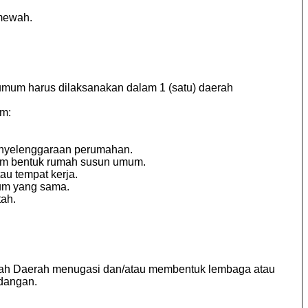
mewah.
um harus dilaksanakan dalam 1 (satu) daerah
am:
penyelenggaraan perumahan.
lam bentuk rumah susun umum.
u tempat kerja.
um yang sama.
ah.
tah Daerah menugasi dan/atau membentuk lembaga atau
dangan.