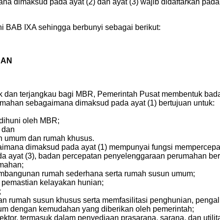
na dimaksud pada ayat (2) dan ayat (3) wajib didaftarkan pad
ni BAB IXA sehingga berbunyi sebagai berikut:
HAN
 dan terjangkau bagi MBR, Pemerintah Pusat membentuk bad
ahan sebagaimana dimaksud pada ayat (1) bertujuan untuk:
dihuni oleh MBR;
 dan
ah umum dan rumah khusus.
imana dimaksud pada ayat (1) mempunyai fungsi mempercep
 ayat (3), badan percepatan penyelenggaraan perumahan ber
mahan;
embangunan rumah sederhana serta rumah susun umum;
 pemastian kelayakan hunian;
;
rumah susun khusus serta memfasilitasi penghunian, pengal
m dengan kemudahan yang diberikan oleh pemerintah;
ektor, termasuk dalam penyediaan prasarana, sarana, dan utili