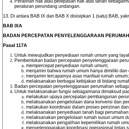
Peralihan hak atau pelepasan hak atas tanah sebagaima
peraturan perundang undangan.
13. Di antara BAB IX dan BAB X disisipkan 1 (satu) BAB, yak
BAB IXA
BADAN PERCEPATAN PENYELENGGARAAN PERUMA
Pasal 117A
Untuk mewujudkan penyediaan rumah umum yang layak
Pembentukan badan percepatan penyelenggaraan perum
mempercepat penyediaan rumah umum;
menjamin bahwa rumah umum hanya dimiliki dan 
menjamin tercapainya asas manfaat rumah umum;
melaksanakan berbagai kebijakan di bidang rum
Badan percepatan penyelenggaraan perumahan sebaga
Untuk melaksanakan fungsi sebagaimana dimaksud pada
melakukan upaya percepatan pembangunan peru
melaksanakan pengelolaan dana konversi dan p
melakukan koordinasi dalam proses perizinan dan
melaksanakan penyediaan tanah bagi perumahan
melaksanakan pengelolaan rumah susun umum dan 
melaksanakan pengalihan kepemilikan rumah umu
menyelenggarakan koordinasi operasional lintas s