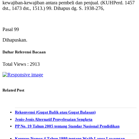
kewajiban-kewajiban antara pembeli dan penjual. (KUHPerd. 1457
dst., 1473 dst., 1513.) 99. Dihapus dg. S. 1938-276,
Pasal 99
Dihapuskan.
Daftar Referensi Bacaan
Total Views :
2913
Related Post
Rekonvensi (Gugat Balik atau Gugat Balasan)
Jenis-Jenis Alternatif Penyelesaian Sengketa
PP No. 19 Tahun 2005 tentang Standar Nasional Pendidikan
Keppres Nomor 4 Tahun 1980 tentang Wajib Lapor Lowongan