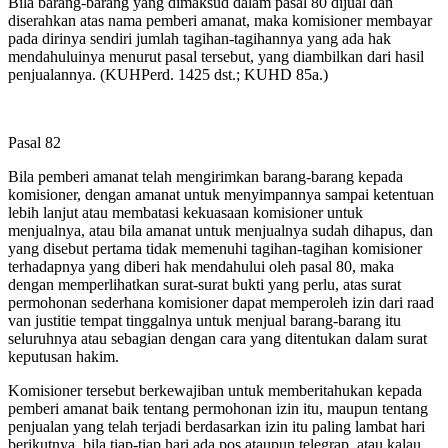
Bila barang-barang yang dimaksud dalam pasal 80 dijual dan
diserahkan atas nama pemberi amanat, maka komisioner membayar
pada dirinya sendiri jumlah tagihan-tagihannya yang ada hak
mendahuluinya menurut pasal tersebut, yang diambilkan dari hasil
penjualannya. (KUHPerd. 1425 dst.; KUHD 85a.)
Pasal 82
Bila pemberi amanat telah mengirimkan barang-barang kepada
komisioner, dengan amanat untuk menyimpannya sampai ketentuan
lebih lanjut atau membatasi kekuasaan komisioner untuk
menjualnya, atau bila amanat untuk menjualnya sudah dihapus, dan
yang disebut pertama tidak memenuhi tagihan-tagihan komisioner
terhadapnya yang diberi hak mendahului oleh pasal 80, maka
dengan memperlihatkan surat-surat bukti yang perlu, atas surat
permohonan sederhana komisioner dapat memperoleh izin dari raad
van justitie tempat tinggalnya untuk menjual barang-barang itu
seluruhnya atau sebagian dengan cara yang ditentukan dalam surat
keputusan hakim.
Komisioner tersebut berkewajiban untuk memberitahukan kepada
pemberi amanat baik tentang permohonan izin itu, maupun tentang
penjualan yang telah terjadi berdasarkan izin itu paling lambat hari
berikutnya, bila tiap-tiap hari ada pos ataupun telegrap, atau kalau