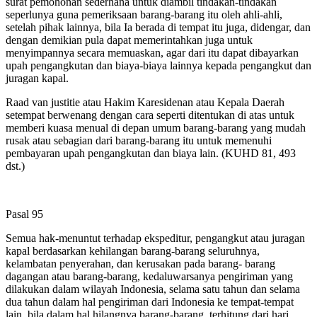
surat pemohonan sederhana untuk diambil tindakan-tindakan
seperlunya guna pemeriksaan barang-barang itu oleh ahli-ahli,
setelah pihak lainnya, bila Ia berada di tempat itu juga, didengar, dan
dengan demikian pula dapat memerintahkan juga untuk
menyimpannya secara memuaskan, agar dari itu dapat dibayarkan
upah pengangkutan dan biaya-biaya lainnya kepada pengangkut dan
juragan kapal.
Raad van justitie atau Hakim Karesidenan atau Kepala Daerah
setempat berwenang dengan cara seperti ditentukan di atas untuk
memberi kuasa menual di depan umum barang-barang yang mudah
rusak atau sebagian dari barang-barang itu untuk memenuhi
pembayaran upah pengangkutan dan biaya lain. (KUHD 81, 493
dst.)
Pasal 95
Semua hak-menuntut terhadap ekspeditur, pengangkut atau juragan
kapal berdasarkan kehilangan barang-barang seluruhnya,
kelambatan penyerahan, dan kerusakan pada barang- barang
dagangan atau barang-barang, kedaluwarsanya pengiriman yang
dilakukan dalam wilayah Indonesia, selama satu tahun dan selama
dua tahun dalam hal pengiriman dari Indonesia ke tempat-tempat
lain, bila dalam hal hilangnya barang-barang, terhitung dari hari