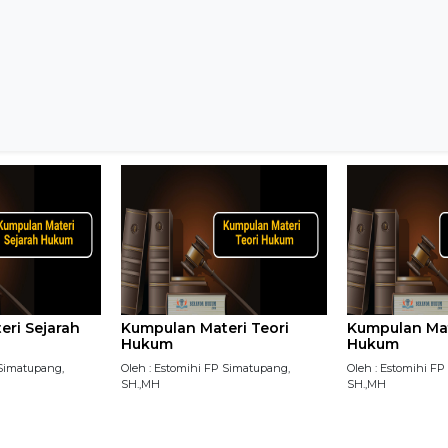
ri Sejarah
Kumpulan Materi Teori
Kumpulan Mat
Hukum
Hukum
 Simatupang,
Oleh : Estomihi FP Simatupang,
Oleh : Estomihi F
SH.,MH
SH.,MH