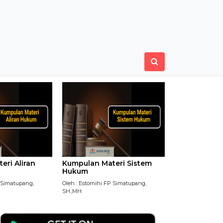
eri Aliran
Kumpulan Materi Sistem
Hukum
P Simatupang,
Oleh : Estomihi FP Simatupang,
SH.,MH