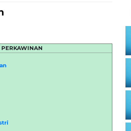
n
 PERKAWINAN
an
tri