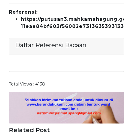
Referensi:
https://putusan3.mahkamahagung.go.id/
11eae84bf603f56082e7313635393133.ht
Daftar Referensi Bacaan
Total Views :
4138
Related Post